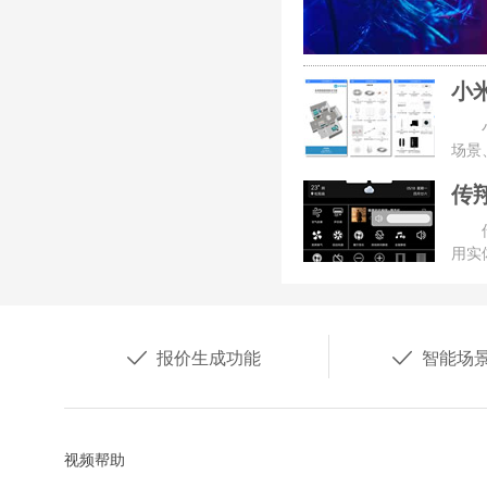
小
场景
传
用实


报价生成功能
智能场
视频帮助