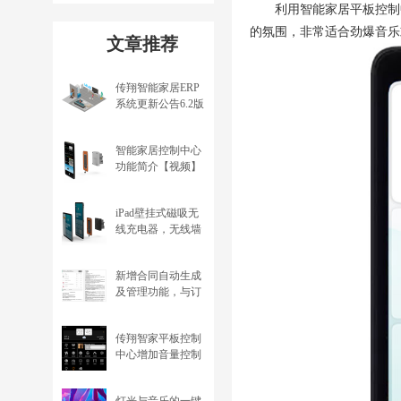
利用智能家居平板控制
的氛围，非常适合劲爆音乐
文章推荐
传翔智能家居ERP
系统更新公告6.2版
本
智能家居控制中心
功能简介【视频】
iPad壁挂式磁吸无
线充电器，无线墙
充
新增合同自动生成
及管理功能，与订
单数据关联，智能
家居ERP系统升级
传翔智家平板控制
公告
中心增加音量控制
插件